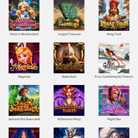
Alice in Wonderland
Jungle Treasure
Hang Tuah
Magician
Baahubali
Four Gentlemanly Flowers
Jack and the Beanstalk
Billionaire Party
Night Bar