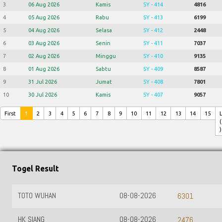
3
06 Aug 2026
Kamis
SY - 414
4816
4
05 Aug 2026
Rabu
SY - 413
6199
5
04 Aug 2026
Selasa
SY - 412
2448
6
03 Aug 2026
Senin
SY - 411
7037
7
02 Aug 2026
Minggu
SY - 410
9135
8
01 Aug 2026
Sabtu
SY - 409
8587
9
31 Jul 2026
Jumat
SY - 408
7801
10
30 Jul 2026
Kamis
SY - 407
9057
First
1
2
3
4
5
6
7
8
9
10
11
12
13
14
15
(
)
Togel Result
TOTO WUHAN
08-08-2026
6301
HK SIANG
08-08-2026
2476